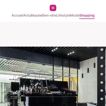
Accueil
Actu
Beaute
Bien-etre
Lifestyle
Mode
Shopping